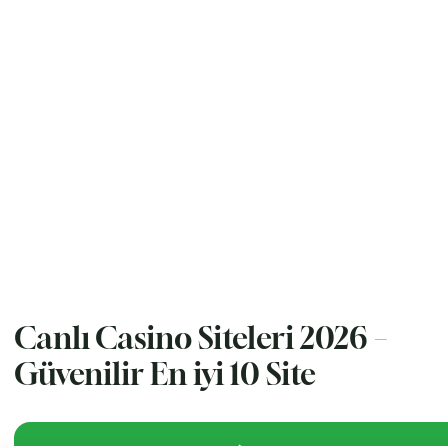
Canlı Casino Siteleri 2026 –
Güvenilir En iyi 10 Site